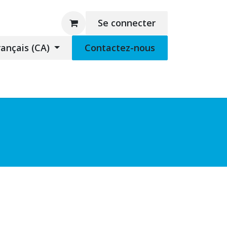
Se connecter
rançais (CA)
Contactez-nous
 marchandise
Support à distance