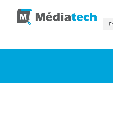
F
produits
Achat en ligne
Profiles ICC
Retour de