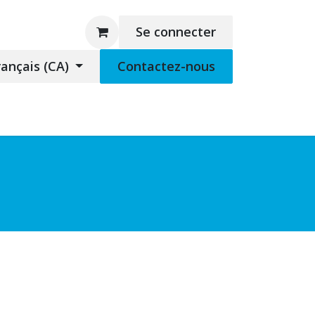
Se connecter
rançais (CA)
Contactez-nous
 marchandise
Support à distance