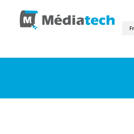
F
produits
Achat en ligne
Profiles ICC
Retour de